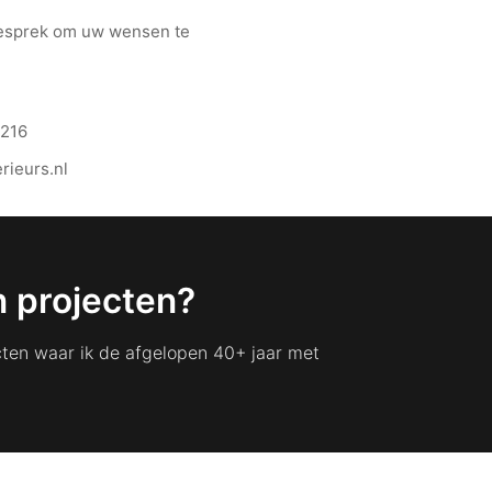
 gesprek om uw wensen te
216
rieurs.nl
 projecten?
jecten waar ik de afgelopen 40+ jaar met