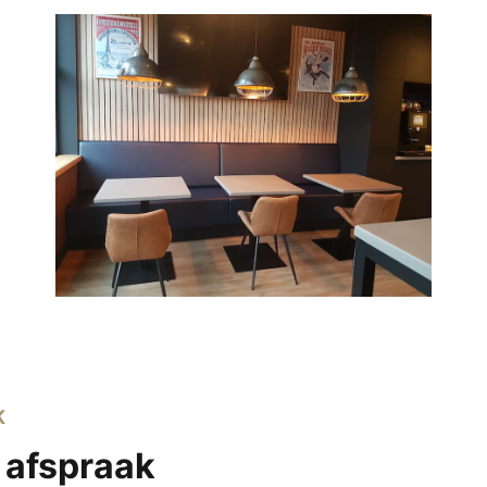
K
 afspraak