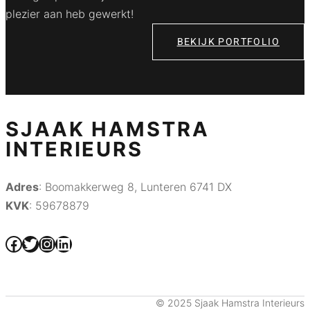
plezier aan heb gewerkt!
BEKIJK PORTFOLIO
SJAAK HAMSTRA
INTERIEURS
Adres
: Boomakkerweg 8, Lunteren 6741 DX
KVK
: 59678879
Facebook
Twitter
Instagram
LinkedIn
© 2025 Sjaak Hamstra Interieurs